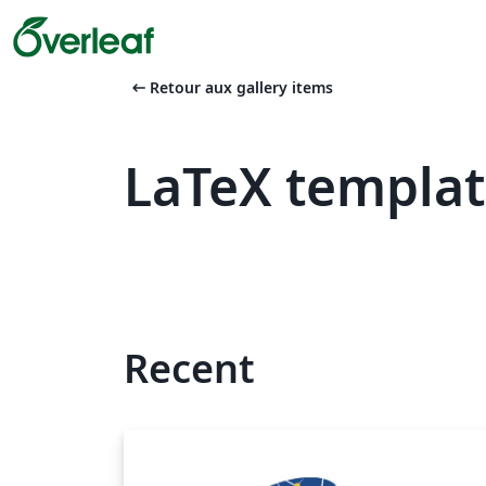
arrow_left_alt
Retour aux gallery items
LaTeX templa
Recent