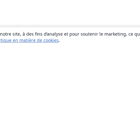
otre site, à des fins d’analyse et pour soutenir le marketing, ce q
itique en matière de cookies
.
À propos
À propos de nous
Carrières
Blog