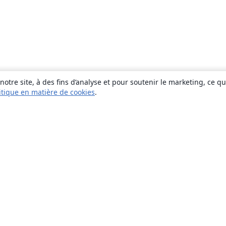
otre site, à des fins d’analyse et pour soutenir le marketing, ce q
itique en matière de cookies
.
À propos
À propos de nous
Carrières
Blog