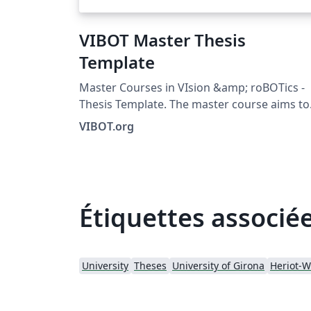
VIBOT Master Thesis
Template
Master Courses in VIsion &amp; roBOTics -
Thesis Template. The master course aims to
provide qualifications for entry into the
VIBOT.org
professions in the area of robotics, comput
vision, image processing and medical imagi
either in public laboratory or private resear
company. For more information, please see
the VIBOT.org website.
Étiquettes associé
University
Theses
University of Girona
Heriot-W