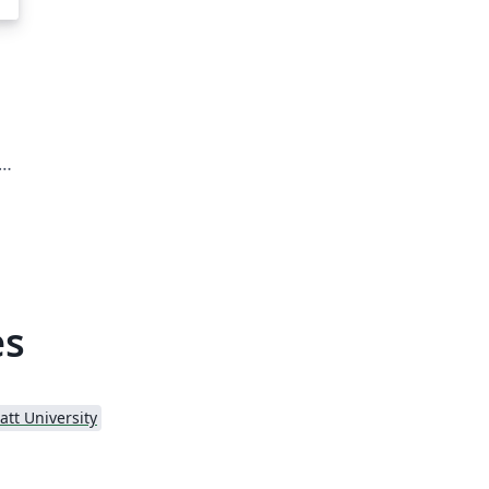
er
ng
ch
es
att University