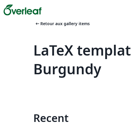
arrow_left_alt
Retour aux gallery items
LaTeX templat
Burgundy
Recent