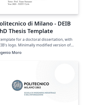
olitecnico di Milano - DEIB
hD Thesis Template
template for a doctoral dissertation, with
IB's logo. Minimally modified version of
limi's Master Thesis Template
ugenio Moro