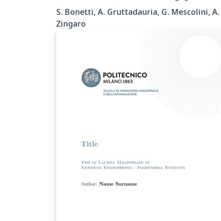
Industriale e dell'Informazione - Politecnico 
Politecnico di Milano
S. Bonetti, A. Gruttadauria, G. Mescolini, A.
Milano.
Zingaro