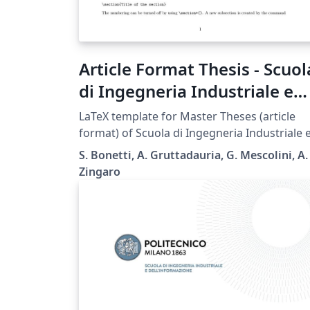
Article Format Thesis - Scuol
di Ingegneria Industriale e
dell'Informazione -
LaTeX template for Master Theses (article
Politecnico di Milano
format) of Scuola di Ingegneria Industriale 
dell'Informazione - Politecnico di Milano.
S. Bonetti, A. Gruttadauria, G. Mescolini, A.
Zingaro