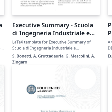
a
Executive Summary - Scuola
P
di Ingegneria Industriale e
P
dell'Informazione -
LaTeX template for Executive Summary of
A 
Politecnico di Milano
e
Scuola di Ingegneria Industriale e
DE
dell'Informazione - Politecnico di Milano.
Po
S. Bonetti, A. Gruttadauria, G. Mescolini, A.
E
Zingaro