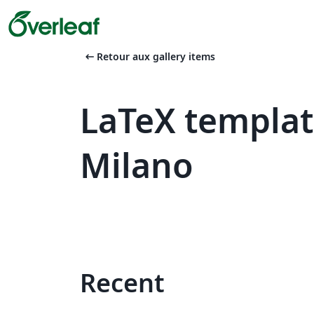
arrow_left_alt
Retour aux gallery items
LaTeX templat
Milano
Recent