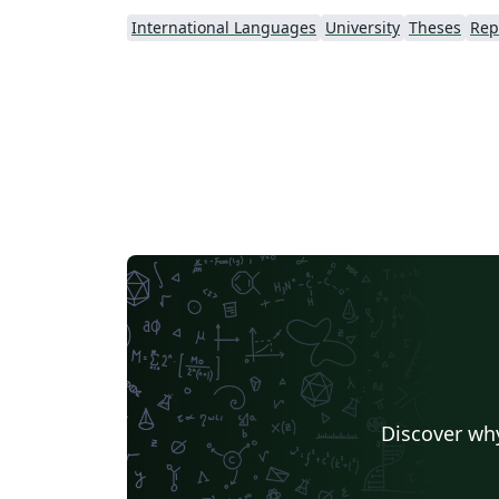
International Languages
University
Theses
Rep
Discover why