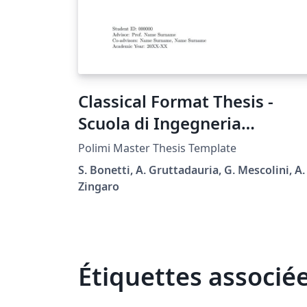
Classical Format Thesis -
Scuola di Ingegneria
Industriale e
Polimi Master Thesis Template
dell'Informazione -
S. Bonetti, A. Gruttadauria, G. Mescolini, A.
Politecnico di Milano
Zingaro
Étiquettes associé