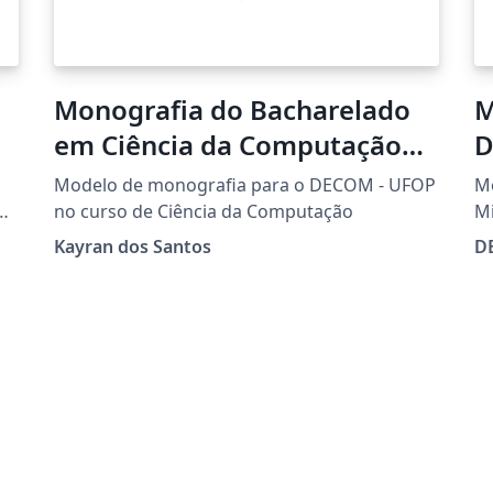
Monografia do Bacharelado
M
em Ciência da Computação
D
da UFOP
2
Modelo de monografia para o DECOM - UFOP
Mo
o
no curso de Ciência da Computação
M
Kayran dos Santos
D