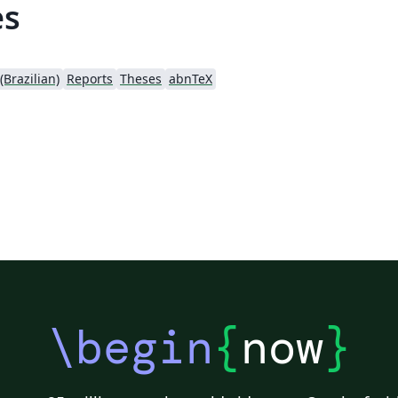
es
Brazilian)
Reports
Theses
abnTeX
\begin
{
now
}