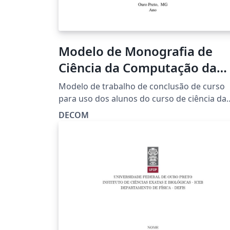
Modelo de Monografia de
Ciência da Computação da
Universidade Federal de Ou
Modelo de trabalho de conclusão de curso
Preto
para uso dos alunos do curso de ciência da
computação da Universidade Federal de Ou
DECOM
Preto. O arquivo é baseado originalmente 
templete da abntex2 e está em conformida
com normas ABNT NBR 10719:2015.