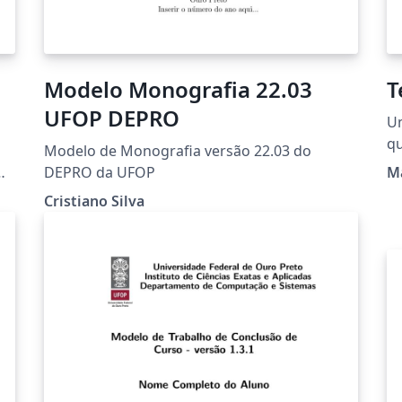
Modelo Monografia 22.03
T
UFOP DEPRO
U
ro
qu
Modelo de Monografia versão 22.03 do
qu
DEPRO da UFOP
Ma
pa
ro
Cristiano Silva
no
de