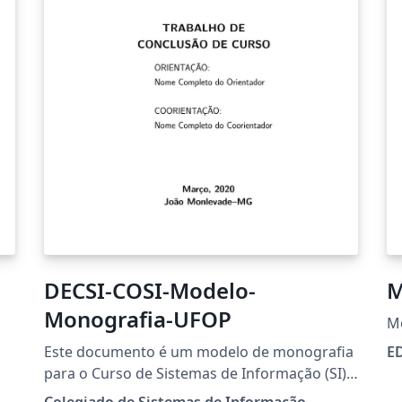
DECSI-COSI-Modelo-
M
Monografia-UFOP
M
Este documento é um modelo de monografia
E
para o Curso de Sistemas de Informação (SI).
Este curso é vinculado ao Departamento de
Colegiado de Sistemas de Informação