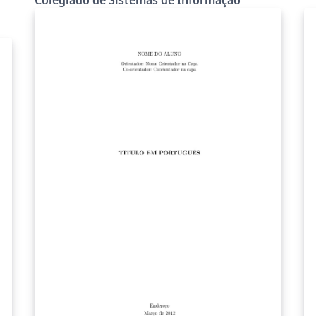
Computação e Sistemas (DECSI) do Instituto
de Ciências Exatas e Aplicadas (ICEA) da
Universidade Federal de Ouro Preto (UFOP).
O modelo foi elaborado de acordo com a
Resolução nº 012 do Colegiado de Sistemas
de Informação (COSI) de 7 de março de 2016
(com atualizações em 20 de março de 2018,
21 de outubro de 2018 e 17 de dezembro de
2019). Contribuições importantes ao modelo
foram feitas pelo COSI e pela equipe da
Biblioteca de João Monlevade.