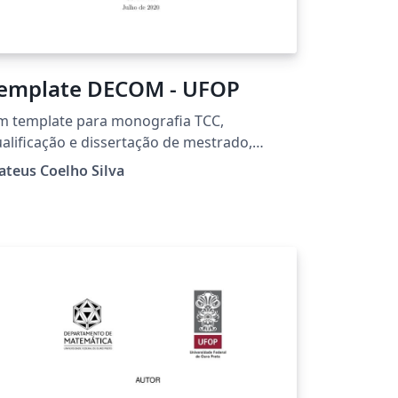
emplate DECOM - UFOP
m template para monografia TCC,
alificação e dissertação de mestrado,
alificação e tese de doutorado. Adaptado a
teus Coelho Silva
rtir do template da