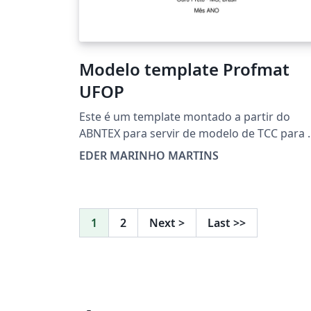
Modelo template Profmat
UFOP
Este é um template montado a partir do
ABNTEX para servir de modelo de TCC para 
Profmat UFOP. Naturalmente pode ser
EDER MARINHO MARTINS
adaptado.
1
2
Next
>
Last
>>