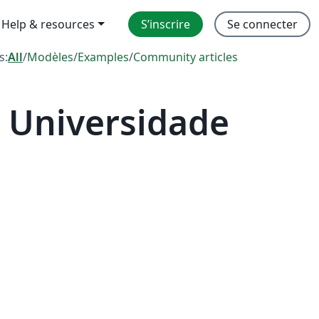
Help & resources
S’inscrire
Se connecter
s:
All
/
Modèles
/
Examples
/
Community articles
 Universidade