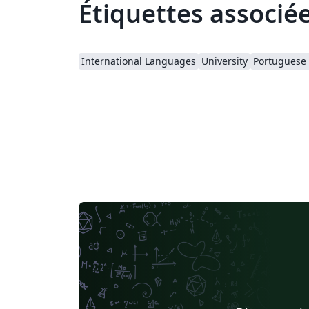
Étiquettes associé
International Languages
University
Portuguese (