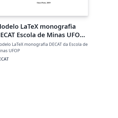
odelo LaTeX monografia
ECAT Escola de Minas UFOP -
019
delo LaTeX monografia DECAT da Escola de
inas UFOP
ECAT