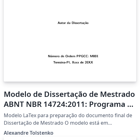
Modelo de Dissertação de Mestrado
ABNT NBR 14724:2011: Programa de
Pós-Graduação em Ciência da
Modelo LaTex para preparação do documento final de
Computação Universidade Federal
Dissertação de Mestrado O modelo está em
conformidade com ABNT NBR 14724:2011: Programa de
do Piauí Versão: v0.9
Alexandre Tolstenko
Pós-Graduação em Ciência da Computação