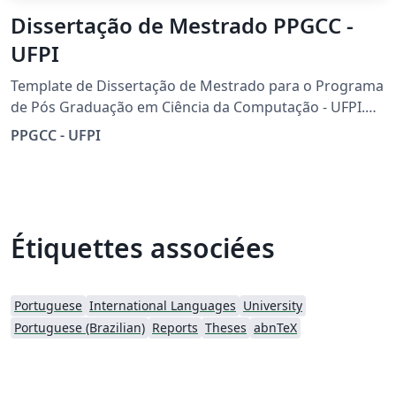
Dissertação de Mestrado PPGCC -
UFPI
Template de Dissertação de Mestrado para o Programa
de Pós Graduação em Ciência da Computação - UFPI.
JMessias
PPGCC - UFPI
Étiquettes associées
Portuguese
International Languages
University
Portuguese (Brazilian)
Reports
Theses
abnTeX