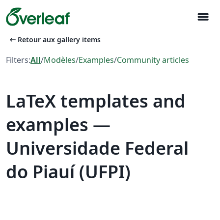
menu
arrow_left_alt
Retour aux gallery items
Filters:
All
/
Modèles
/
Examples
/
Community articles
LaTeX templates and
examples —
Universidade Federal
do Piauí (UFPI)