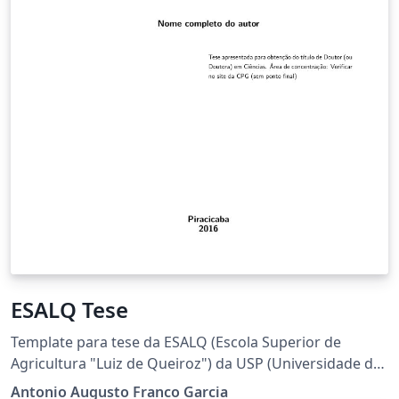
ESALQ Tese
Template para tese da ESALQ (Escola Superior de
Agricultura "Luiz de Queiroz") da USP (Universidade de
São Paulo). Esse template se refere a tese no formato
Antonio Augusto Franco Garcia