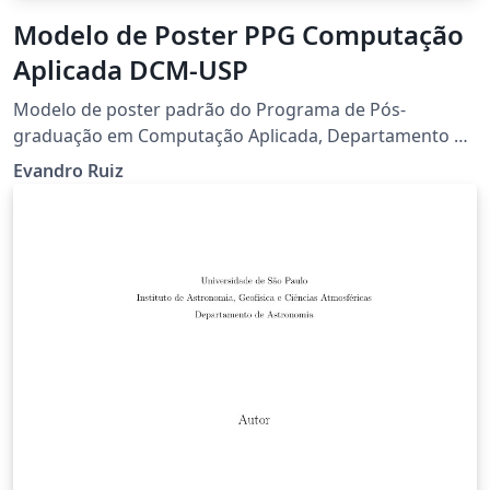
Modelo de Poster PPG Computação
Aplicada DCM-USP
Modelo de poster padrão do Programa de Pós-
graduação em Computação Aplicada, Departamento de
Computação e Matemática - DCM, FFCLRP, USP. Ribeirão
Evandro Ruiz
Preto.