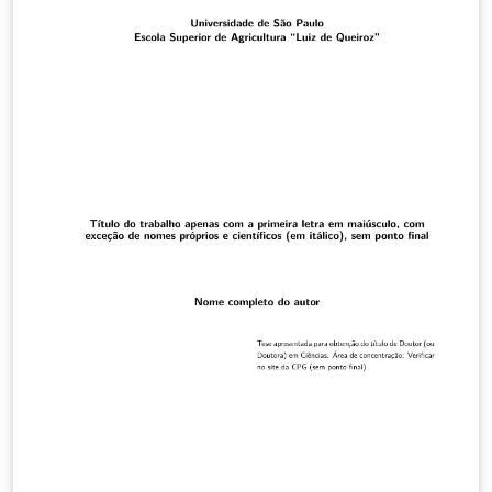
https://gitlab.com/ccsl-usp/modelo-latex/