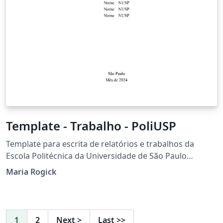
Template - Trabalho - PoliUSP
Template para escrita de relatórios e trabalhos da
Escola Politécnica da Universidade de São Paulo
seguindo normas da ABNT (fonte, tamanho da fonte,
Maria Rogick
margens, citações, etc)
1
2
Next
>
Last
>>