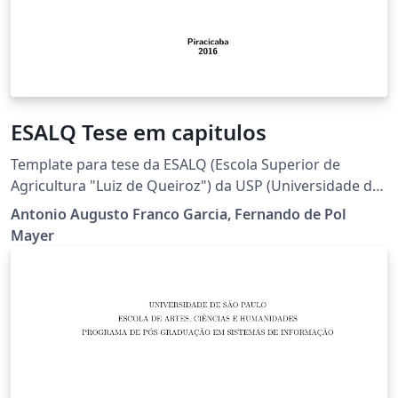
ESALQ Tese em capitulos
Template para tese da ESALQ (Escola Superior de
Agricultura "Luiz de Queiroz") da USP (Universidade de
São Paulo). Esse template permite que a tese seja
Antonio Augusto Franco Garcia, Fernando de Pol
escrita em capítulos, cada um com sua própria seção
Mayer
de referências bibliográficas.