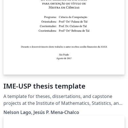
IME-USP thesis template
A template for theses, dissertations, and capstone
projects at the Institute of Mathematics, Statistics, and
Computer Science (Instituto de Matemática, Estatística
Nelson Lago, Jesús P. Mena-Chalco
e Ciência da Computação) - University of São Paulo.
License: MIT (code) and CC-BY 4.0 (text)