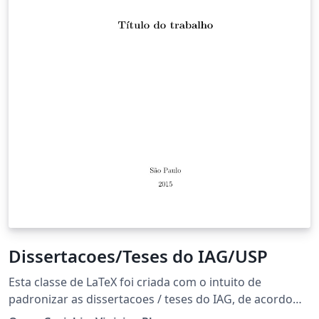
Dissertacoes/Teses do IAG/USP
Esta classe de LaTeX foi criada com o intuito de
padronizar as dissertacoes / teses do IAG, de acordo
com as normas e diretrizes da USP. Mais informações