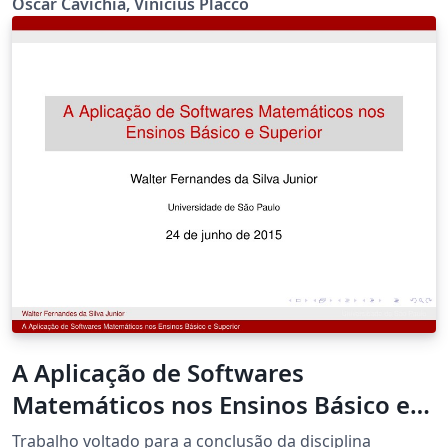
Oscar Cavichia, Vinicius Placco
em:
http://www.astro.iag.usp.br/~reprdiscente/html/iagtese
.html
A Aplicação de Softwares
Matemáticos nos Ensinos Básico e
Superior
Trabalho voltado para a conclusão da disciplina