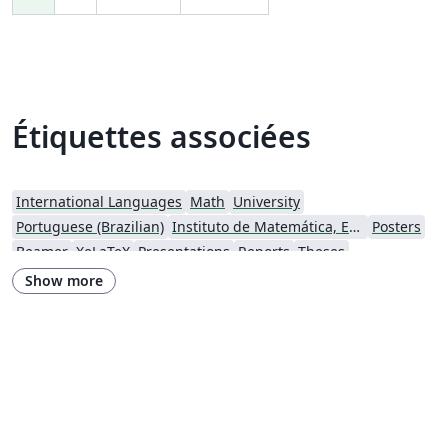
Étiquettes associées
International Languages
Math
University
Portuguese (Brazilian)
Instituto de Matemática, Estatística e Ciência da Computação (IME-USP)
Posters
Beamer
XeLaTeX
Presentations
Reports
Theses
Instituto de Ciências Matemáticas e de Computação (USP)
Instituto de Astronomia, Geofísica e Ciências Atmosféricas (IAG/USP)
Show more
abnTeX