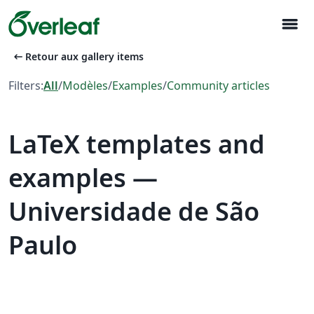
menu
arrow_left_alt
Retour aux gallery items
Filters:
All
/
Modèles
/
Examples
/
Community articles
LaTeX templates and
examples —
Universidade de São
Paulo