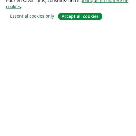
Pour en savoir plus, consultez notre
politique en matière de
cookies
.
Essential cookies only
Accept all cookies
À propos
À propos de nous
Carrières
Blog
Solutions
Pour les entreprises
Pour les universités
For government
Pour les éditeurs