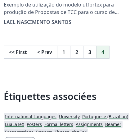
Exemplo de utilização do modelo utfprtex para
produção de Propostas de TCC para o curso de
Engenharia Elétrica da UTFPR campus Pato Branco. por
LAEL NASCIMENTO SANTOS
Miguel Moreto, 2011 adaptado ao Overleaf por Lael N.
Santos, 2017 Use por sua conta e risco.
<<
First
<
Prev
1
2
3
4
Étiquettes associées
International Languages
University
Portuguese (Brazilian)
LuaLaTeX
Posters
Formal letters
Assignments
Beamer
Presentations
Reports
Theses
abnTeX