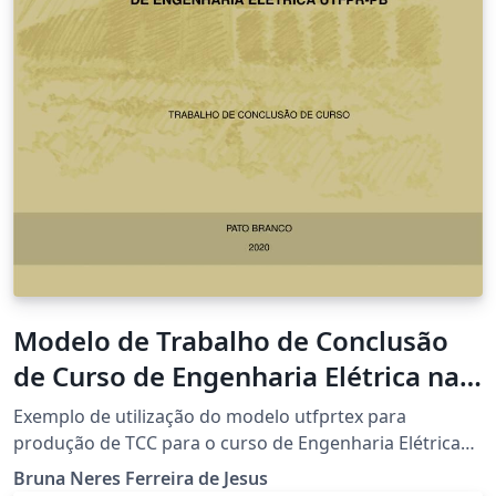
Modelo de Trabalho de Conclusão
de Curso de Engenharia Elétrica na
UTFPR-PB
Exemplo de utilização do modelo utfprtex para
produção de TCC para o curso de Engenharia Elétrica
da UTFPR campus Pato Branco. por Miguel Moreto,
Bruna Neres Ferreira de Jesus