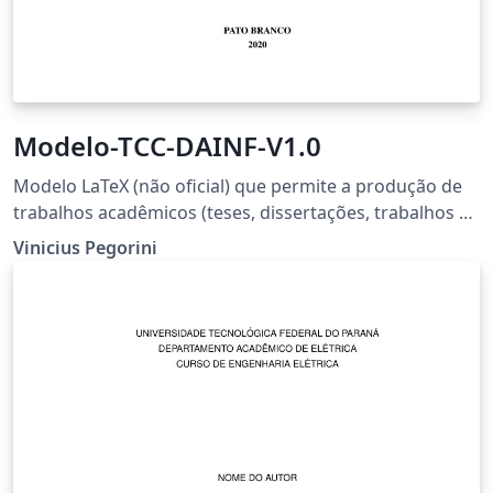
Modelo-TCC-DAINF-V1.0
Modelo LaTeX (não oficial) que permite a produção de
trabalhos acadêmicos (teses, dissertações, trabalhos de
conclusão, etc.) dos cursos do Departamento
Vinicius Pegorini
Acadêmico de Informática (DAINF-PB) da Universidade
Tecnológica Federal do Paraná (UTFPR) - Câmpus Pato
Branco.