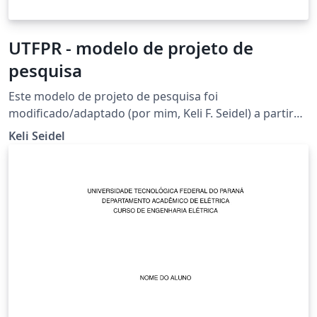
UTFPR - modelo de projeto de
pesquisa
Este modelo de projeto de pesquisa foi
modificado/adaptado (por mim, Keli F. Seidel) a partir
de um modelo pré-existente "Template Projeto de
Keli Seidel
pesquisa FACEPE-PIBIC"