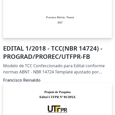
EDITAL 1/2018 - TCC(NBR 14724) -
PROGRAD/PROREC/UTFPR-FB
Modelo de TCC Confeccionado para Edital conforme
normas ABNT - NBR 14724 Template ajustado por
Francisco Reinaldo (https://orcid.org/0000-0001-6161-
Francisco Reinaldo
6755) (http://lattes.cnpq.br/7401534350061823) New
Branch: 26/jun/18 v5 Agradeço a Overleaf pela
oportunidade.