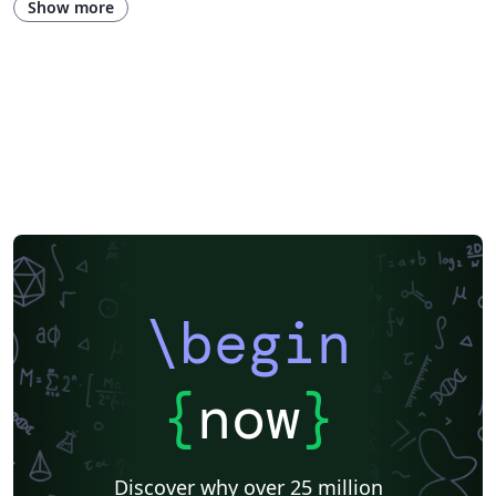
Show more
\begin
{
now
}
Discover why over 25 million