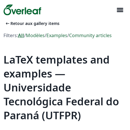
menu
arrow_left_alt
Retour aux gallery items
Filters:
All
/
Modèles
/
Examples
/
Community articles
LaTeX templates and
examples —
Universidade
Tecnológica Federal do
Paraná (UTFPR)