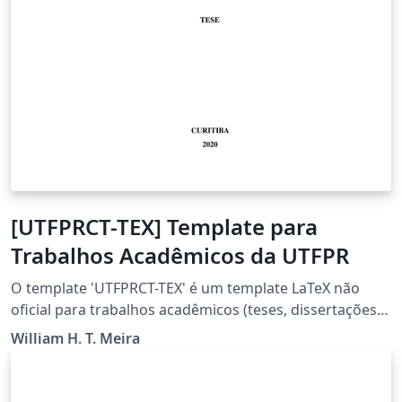
[UTFPRCT-TEX] Template para
Trabalhos Acadêmicos da UTFPR
O template 'UTFPRCT-TEX' é um template LaTeX não
oficial para trabalhos acadêmicos (teses, dissertações,
trabalhos de conclusão...) da Universidade Tecnológica
William H. T. Meira
Federal do Paraná (UTFPR) - Curitiba. Este trabalho é
baseado no projeto UTFPRPG-TEX mantido por Luiz. E.
M. Lima. A estrutura principal de ambos os trabalhos é