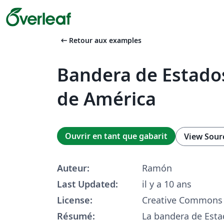
arrow_left_alt
Retour aux examples
Bandera de Estado
de América
Ouvrir en tant que gabarit
View Sour
Auteur:
Ramón
Last Updated:
il y a 10 ans
License:
Creative Commons 
Résumé:
La bandera de Est