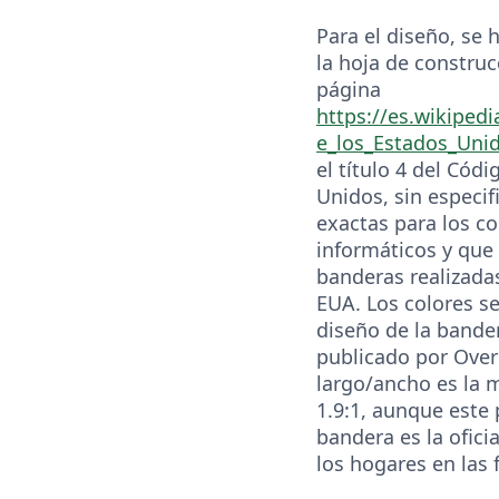
Para el diseño, se
la hoja de construc
página
https://es.wikiped
e_los_Estados_Uni
el título 4 del Cód
Unidos, sin especif
exactas para los c
informáticos y que 
banderas realizada
EUA. Los colores s
diseño de la bande
publicado por Overl
largo/ancho es la 
1.9:1, aunque este 
bandera es la oficia
los hogares en las 