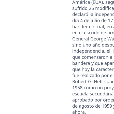
América (EUA), seg
sufrido 26 modific
declaró la independ
día 4 de julio de 17
bandera inicial, en 
en el escudo de arm
General George Wa
sino uno año despu
independencia, el 1
que comenzaron a a
bandera y que apar
que hoy la caracter
fue realizado por e
Robert G. Heft cua
1958 como un proye
escuela secundaria.
aprobado por orden 
de agosto de 1959 y
ahora.