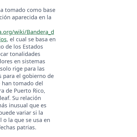
 ha tomado como base
ción aparecida en la
ia.org/wiki/Bandera_d
dos
, el cual se basa en
igo de los Estados
icar tonalidades
olores en sistemas
solo rige para las
s para el gobierno de
e han tomado del
ra de Puerto Rico,
eaf. Su relación
más inusual que es
puede variar si la
l o la que se usa en
fechas patrias.