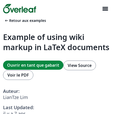
menu
arrow_left_alt
Retour aux examples
Example of using wiki
markup in LaTeX documents
Ouvrir en tant que gabarit
View Source
Voir le PDF
Auteur:
LianTze Lim
Last Updated:
il y a 7 ans