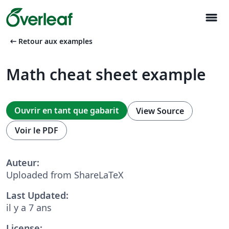
menu
arrow_left_alt
Retour aux examples
Math cheat sheet example
Ouvrir en tant que gabarit
View Source
Voir le PDF
Auteur:
Uploaded from ShareLaTeX
Last Updated:
il y a 7 ans
License: