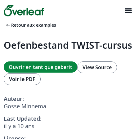
menu
arrow_left_alt
Retour aux examples
Oefenbestand TWIST-cursus
Ouvrir en tant que gabarit
View Source
Voir le PDF
Auteur:
Gosse Minnema
Last Updated:
il y a 10 ans
License: