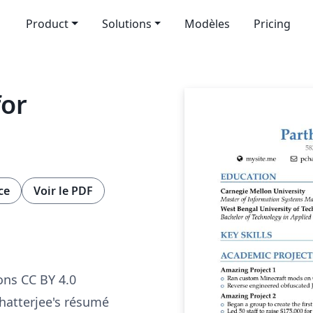
Product
Solutions
Modèles
Pricing
or
ce
Voir le PDF
ns CC BY 4.0
hatterjee's résumé