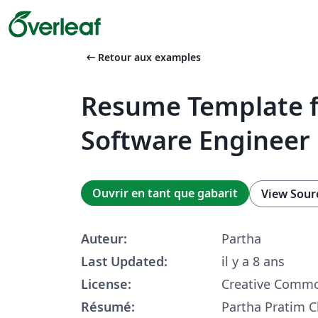
arrow_left_alt
Retour aux examples
Resume Template f
Software Engineer
Ouvrir en tant que gabarit
View Sour
Auteur:
Partha
Last Updated:
il y a 8 ans
License:
Creative Commo
Résumé:
Partha Pratim C