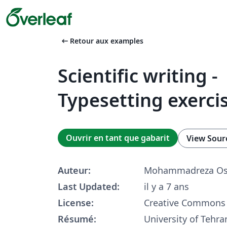
arrow_left_alt
Retour aux examples
Scientific writing -
Typesetting exerci
Ouvrir en tant que gabarit
View Sour
Auteur:
Mohammadreza Os
Last Updated:
il y a 7 ans
License:
Creative Commons 
Résumé:
University of Tehran