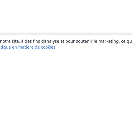
otre site, à des fins d’analyse et pour soutenir le marketing, ce q
itique en matière de cookies
.
À propos
À propos de nous
Carrières
Blog