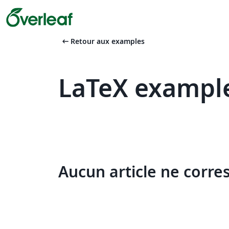
arrow_left_alt
Retour aux examples
LaTeX example
Aucun article ne corre