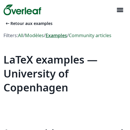
menu
arrow_left_alt
Retour aux examples
Filters:
All
/
Modèles
/
Examples
/
Community articles
LaTeX examples —
University of
Copenhagen