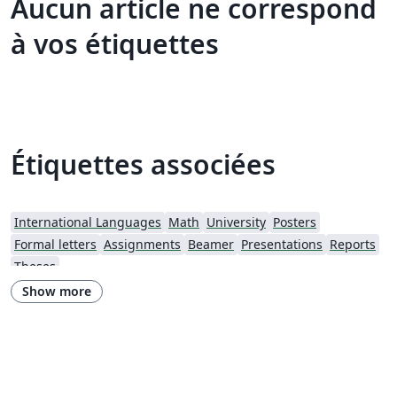
Aucun article ne correspond
à vos étiquettes
Étiquettes associées
International Languages
Math
University
Posters
Formal letters
Assignments
Beamer
Presentations
Reports
Theses
Show more