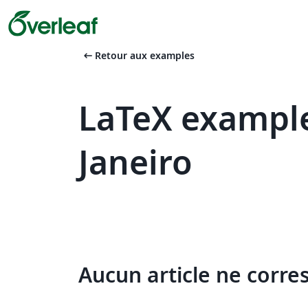
arrow_left_alt
Retour aux examples
LaTeX example
Janeiro
Aucun article ne corre