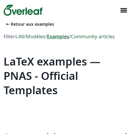
menu
arrow_left_alt
Retour aux examples
Filters:
All
/
Modèles
/
Examples
/
Community articles
LaTeX examples —
PNAS - Official
Templates