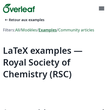
menu
arrow_left_alt
Retour aux examples
Filters:
All
/
Modèles
/
Examples
/
Community articles
LaTeX examples —
Royal Society of
Chemistry (RSC)