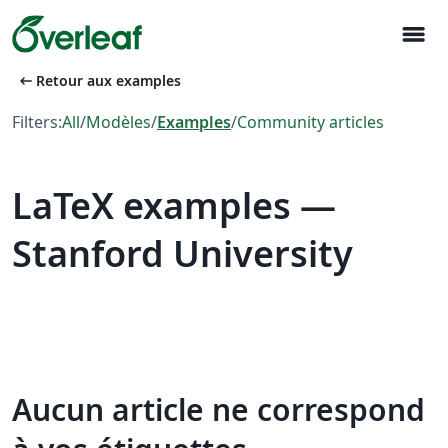
menu
arrow_left_alt
Retour aux examples
Filters:
All
/
Modèles
/
Examples
/
Community articles
LaTeX examples —
Stanford University
Aucun article ne correspond