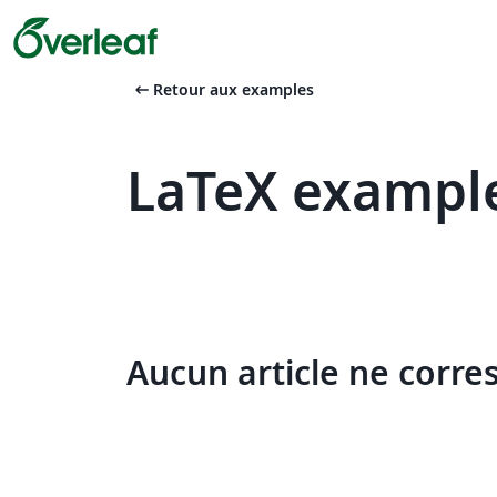
arrow_left_alt
Retour aux examples
LaTeX example
Aucun article ne corre