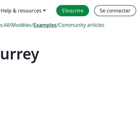
Help & resources
S’inscrire
Se connecter
s:
All
/
Modèles
/
Examples
/
Community articles
Surrey