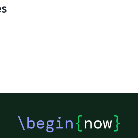
es
\begin
{
now
}