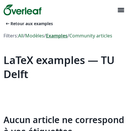
menu
arrow_left_alt
Retour aux examples
Filters:
All
/
Modèles
/
Examples
/
Community articles
LaTeX examples — TU
Delft
Aucun article ne correspond