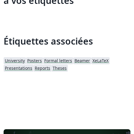
à vos étiquettes
Étiquettes associées
University
Posters
Formal letters
Beamer
XeLaTeX
Presentations
Reports
Theses