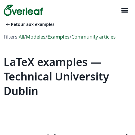
menu
arrow_left_alt
Retour aux examples
Filters:
All
/
Modèles
/
Examples
/
Community articles
LaTeX examples —
Technical University
Dublin