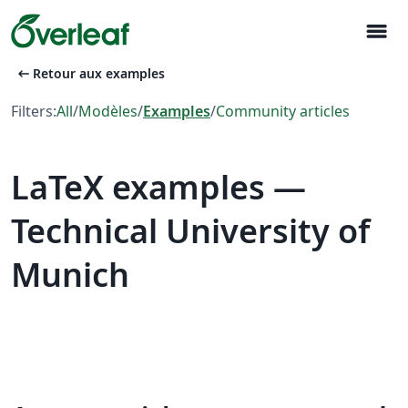
menu
arrow_left_alt
Retour aux examples
Filters:
All
/
Modèles
/
Examples
/
Community articles
LaTeX examples —
Technical University of
Munich