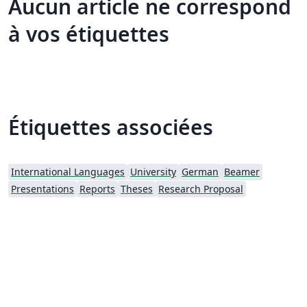
Aucun article ne correspond
à vos étiquettes
Étiquettes associées
International Languages
University
German
Beamer
Presentations
Reports
Theses
Research Proposal