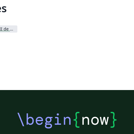
es
Universidad Carlos III de Madrid
\begin
{
now
}