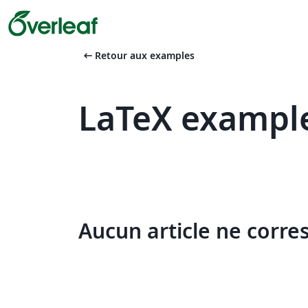
arrow_left_alt
Retour aux examples
LaTeX exampl
Aucun article ne corre