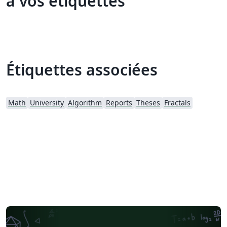
à vos étiquettes
Étiquettes associées
Math
University
Algorithm
Reports
Theses
Fractals