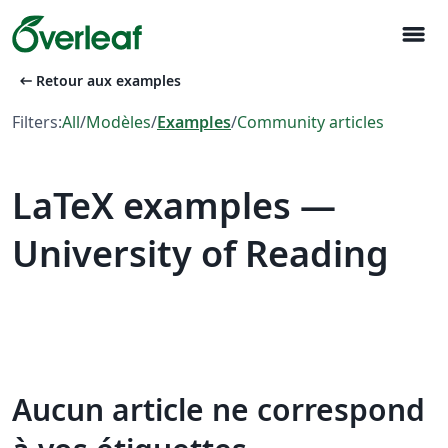
menu
arrow_left_alt
Retour aux examples
Filters:
All
/
Modèles
/
Examples
/
Community articles
LaTeX examples —
University of Reading
Aucun article ne correspond