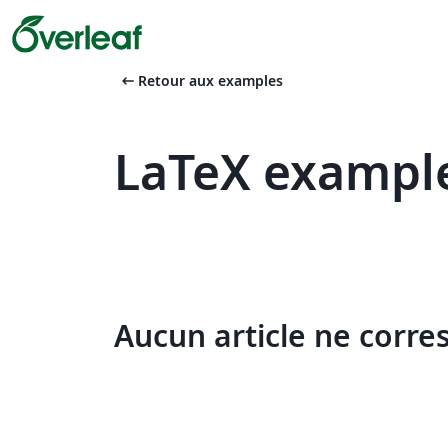
arrow_left_alt
Retour aux examples
LaTeX example
Aucun article ne corre