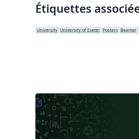
Étiquettes associé
University
University of Exeter
Posters
Beamer