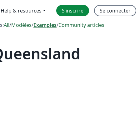
Help & resources
S’inscrire
Se connecter
s:
All
/
Modèles
/
Examples
/
Community articles
 Queensland