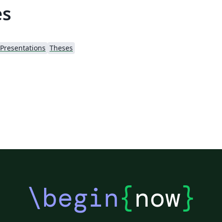
es
Presentations
Theses
\begin
{
now
}