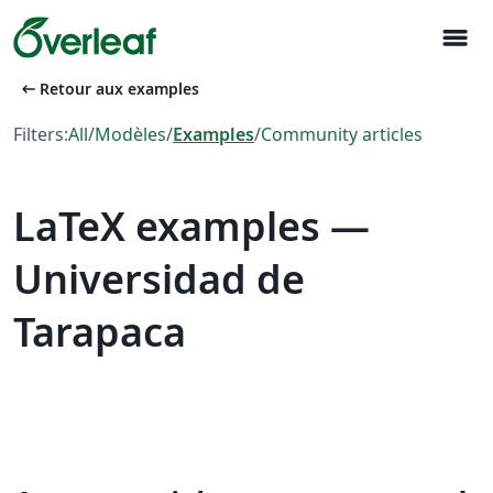
menu
arrow_left_alt
Retour aux examples
Filters:
All
/
Modèles
/
Examples
/
Community articles
LaTeX examples —
Universidad de
Tarapaca