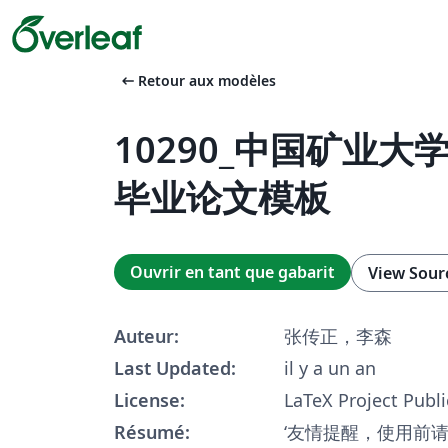
arrow_left_alt
Retour aux modèles
10290_中国矿业大
毕业论文模板
Ouvrir en tant que gabarit
View Sour
Auteur:
张传正，李森
Last Updated:
il y a un an
License:
LaTeX Project Publi
Résumé:
‘友情提醒，使用前