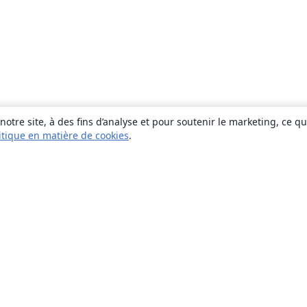
otre site, à des fins d’analyse et pour soutenir le marketing, ce q
itique en matière de cookies
.
À propos
À propos de nous
Carrières