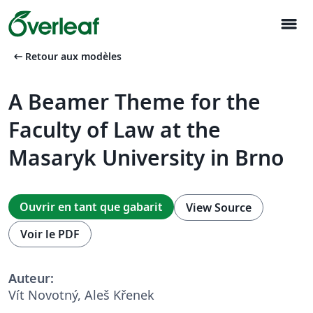
menu
arrow_left_alt
Retour aux modèles
A Beamer Theme for the
Faculty of Law at the
Masaryk University in Brno
Ouvrir en tant que gabarit
View Source
Voir le PDF
Auteur:
Vít Novotný, Aleš Křenek