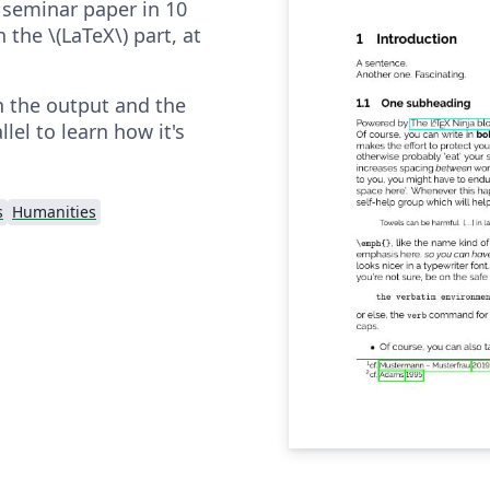
 seminar paper in 10
 the \(LaTeX\) part, at
in the output and the
lel to learn how it's
s
Humanities