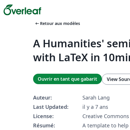
arrow_left_alt
Retour aux modèles
A Humanities' sem
with LaTeX in 10mi
Ouvrir en tant que gabarit
View Sour
Auteur:
Sarah Lang
Last Updated:
il y a 7 ans
License:
Creative Commons 
Résumé:
A template to help