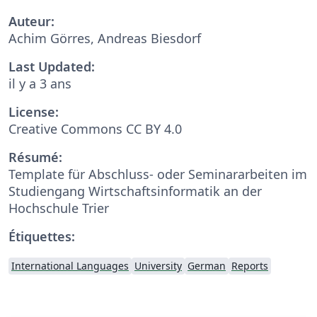
Auteur:
Achim Görres, Andreas Biesdorf
Last Updated:
il y a 3 ans
License:
Creative Commons CC BY 4.0
Résumé:
Template für Abschluss- oder Seminararbeiten im
Studiengang Wirtschaftsinformatik an der
Hochschule Trier
Étiquettes:
International Languages
University
German
Reports