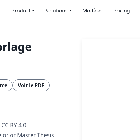
Product
Solutions
Modèles
Pricing
orlage
rce
Voir le PDF
CC BY 4.0
lor or Master Thesis