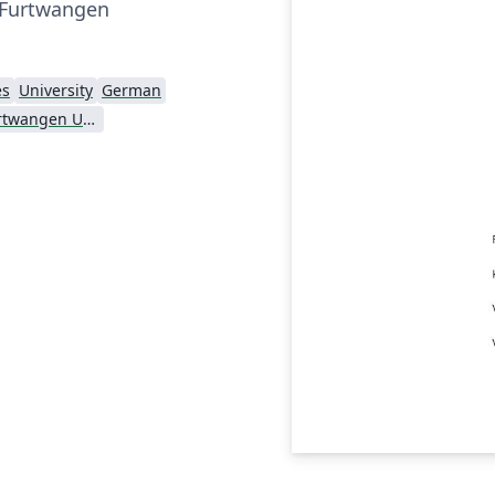
 Furtwangen
es
University
German
Hochschule Furtwangen University