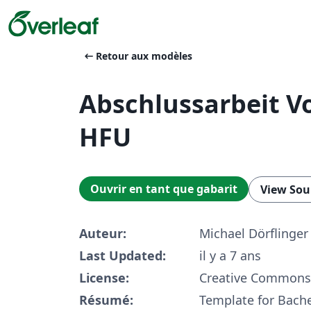
arrow_left_alt
Retour aux modèles
Abschlussarbeit V
HFU
Ouvrir en tant que gabarit
View Sou
Auteur:
Michael Dörflinger
Last Updated:
il y a 7 ans
License:
Creative Commons 
Résumé:
Template for Bache