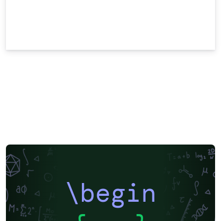
\begin