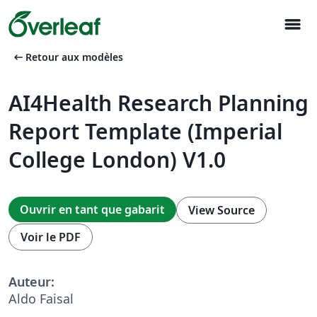
menu
arrow_left_alt
Retour aux modèles
AI4Health Research Planning
Report Template (Imperial
College London) V1.0
Ouvrir en tant que gabarit
View Source
Voir le PDF
Auteur:
Aldo Faisal