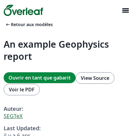
menu
arrow_left_alt
Retour aux modèles
An example Geophysics
report
Ouvrir en tant que gabarit
View Source
Voir le PDF
Auteur:
SEGTeX
Last Updated:
il y a 6 ans