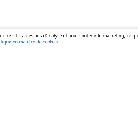
otre site, à des fins d’analyse et pour soutenir le marketing, ce q
itique en matière de cookies
.
À propos
À propos de nous
Carrières
Blog