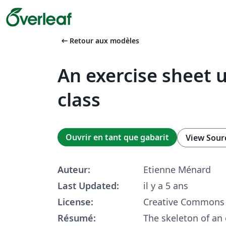
arrow_left_alt
Retour aux modèles
An exercise sheet 
class
Ouvrir en tant que gabarit
View Sour
Auteur:
Etienne Ménard
Last Updated:
il y a 5 ans
License:
Creative Commons 
Résumé:
The skeleton of an 