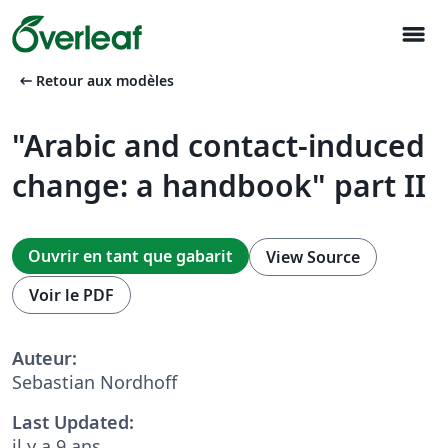
menu
arrow_left_alt
Retour aux modèles
"Arabic and contact-induced
change: a handbook" part II
Ouvrir en tant que gabarit
View Source
Voir le PDF
Auteur:
Sebastian Nordhoff
Last Updated:
il y a 9 ans