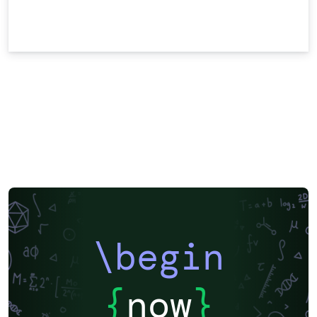
\begin
{
now
}