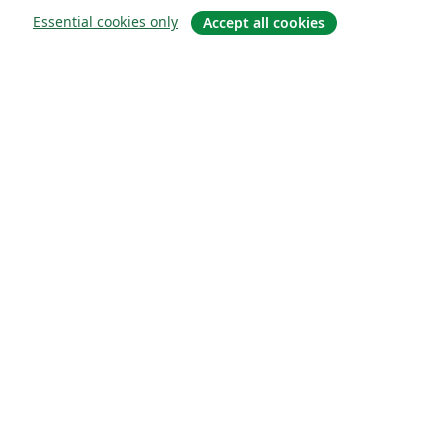
Essential cookies only
Accept all cookies
À propos
À propos de nous
Carrières
Blog
Solutions
Pour les entreprises
Pour les universités