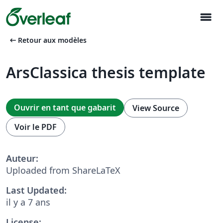
menu
arrow_left_alt
Retour aux modèles
ArsClassica thesis template
Ouvrir en tant que gabarit
View Source
Voir le PDF
Auteur:
Uploaded from ShareLaTeX
Last Updated:
il y a 7 ans
License: