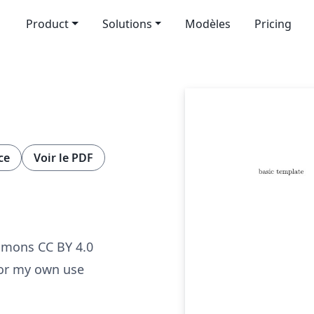
Product
Solutions
Modèles
Pricing
ce
Voir le PDF
mmons CC BY 4.0
for my own use