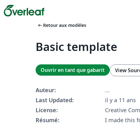
arrow_left_alt
Retour aux modèles
Basic template
Ouvrir en tant que gabarit
View Sour
Auteur:
...
Last Updated:
il y a 11 ans
License:
Creative Co
Résumé:
I made this 