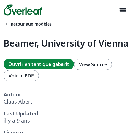
menu
arrow_left_alt
Retour aux modèles
Beamer, University of Vienna
Ouvrir en tant que gabarit
View Source
Voir le PDF
Auteur:
Claas Abert
Last Updated:
il y a 9 ans
License: