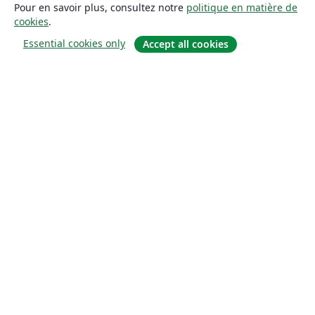
Pour en savoir plus, consultez notre
politique en matière de
cookies
.
Essential cookies only
Accept all cookies
À propos
À propos de nous
Carrières
Blog
Solutions
Pour les entreprises