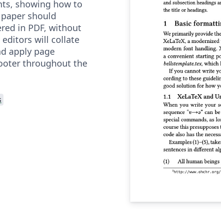
nts, showing how to
 paper should
ered in PDF, without
ditors will collate
nd apply page
ooter throughout the
s