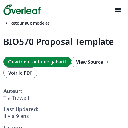
menu
arrow_left_alt
Retour aux modèles
BIO570 Proposal Template
Ouvrir en tant que gabarit
View Source
Voir le PDF
Auteur:
Tia Tidwell
Last Updated:
il y a 9 ans
License: