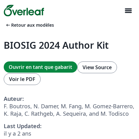
menu
arrow_left_alt
Retour aux modèles
BIOSIG 2024 Author Kit
Ouvrir en tant que gabarit
View Source
Voir le PDF
Auteur:
F. Boutros, N. Damer, M. Fang, M. Gomez-Barrero,
K. Raja, C. Rathgeb, A. Sequeira, and M. Todisco
Last Updated:
il y a 2 ans