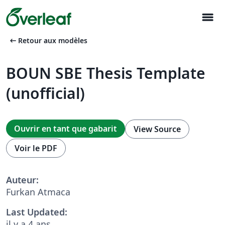
menu
arrow_left_alt
Retour aux modèles
BOUN SBE Thesis Template
(unofficial)
Ouvrir en tant que gabarit
View Source
Voir le PDF
Auteur:
Furkan Atmaca
Last Updated:
il y a 4 ans