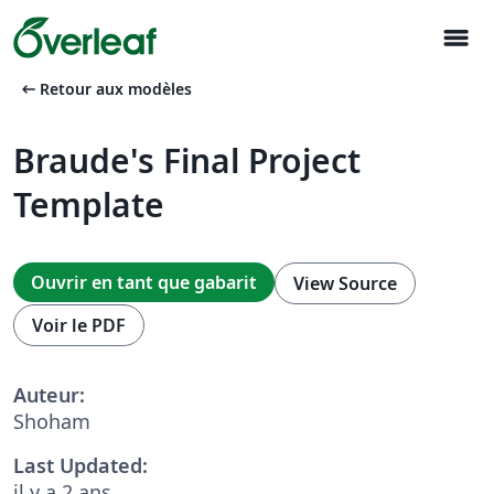
menu
arrow_left_alt
Retour aux modèles
Braude's Final Project
Template
Ouvrir en tant que gabarit
View Source
Voir le PDF
Auteur:
Shoham
Last Updated:
il y a 2 ans