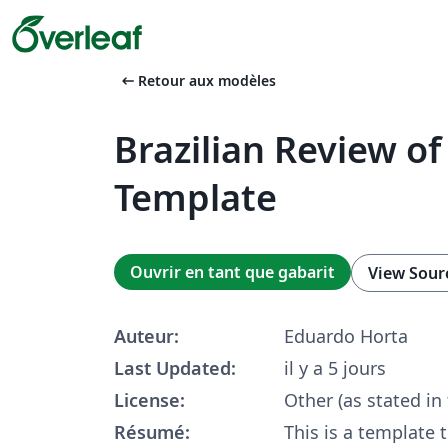
arrow_left_alt
Retour aux modèles
Brazilian Review of
Template
Ouvrir en tant que gabarit
View Sour
Auteur:
Eduardo Horta
Last Updated:
il y a 5 jours
License:
Other (as stated in
Résumé:
This is a template 