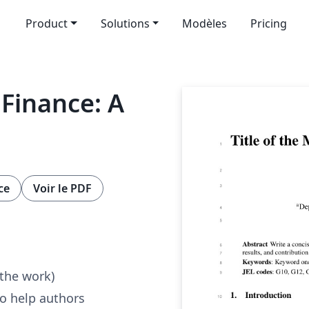
Product
Solutions
Modèles
Pricing
 Finance: A
ce
Voir le PDF
 the work)
to help authors