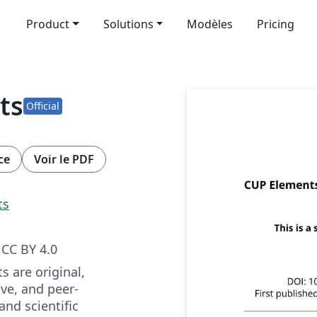
Product
Solutions
Modèles
Pricing
ts
Official
ce
Voir le PDF
ts
CC BY 4.0
 are original,
ive, and peer-
and scientific