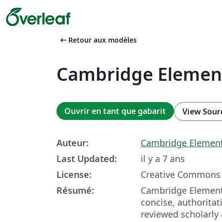
arrow_left_alt
Retour aux modèles
Cambridge Elemen
Ouvrir en tant que gabarit
View Sour
Auteur:
Cambridge Elemen
Last Updated:
il y a 7 ans
License:
Creative Commons 
Résumé:
Cambridge Elements
concise, authoritat
reviewed scholarly 