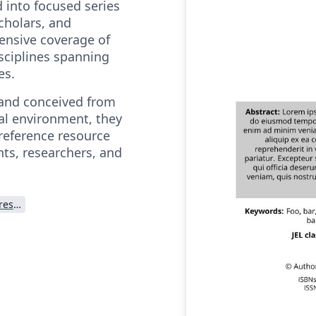
 into focused series
cholars, and
ensive coverage of
isciplines spanning
es.
and conceived from
ital environment, they
reference resource
nts, researchers, and
Cambridge University Press - Official Templates