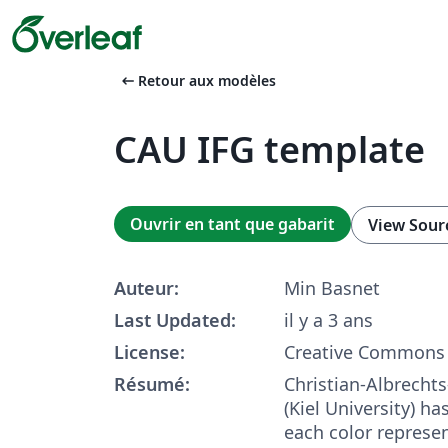
arrow_left_alt
Retour aux modèles
CAU IFG template
Ouvrir en tant que gabarit
View Sour
Auteur:
Min Basnet
Last Updated:
il y a 3 ans
License:
Creative Commons 
Résumé:
Christian-Albrechts
(Kiel University) ha
each color represen