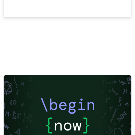
\begin
{
now
}