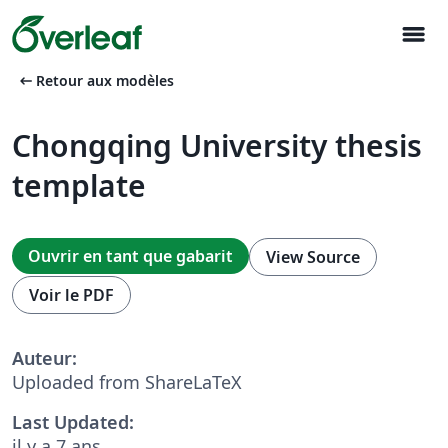
menu
arrow_left_alt
Retour aux modèles
Chongqing University thesis
template
Ouvrir en tant que gabarit
View Source
Voir le PDF
Auteur:
Uploaded from ShareLaTeX
Last Updated:
il y a 7 ans