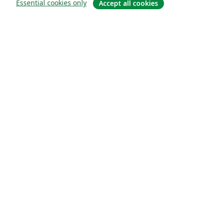
Essential cookies only
Accept all cookies
À propos
À propos de nous
Carrières
Blog
Solutions
Pour les entreprises
Pour les universités
For government