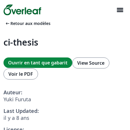
menu
arrow_left_alt
Retour aux modèles
ci-thesis
Ouvrir en tant que gabarit
View Source
Voir le PDF
Auteur:
Yuki Furuta
Last Updated:
il y a 8 ans
License: