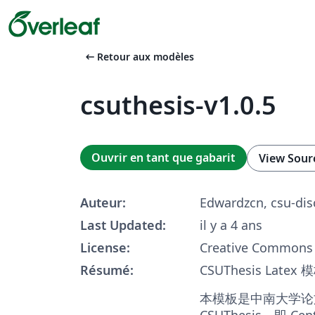
arrow_left_alt
Retour aux modèles
csuthesis-v1.0.5
Ouvrir en tant que gabarit
View Sour
Auteur:
Edwardzcn, csu-dis
Last Updated:
il y a 4 ans
License:
Creative Commons 
Résumé:
CSUThesis Latex 
本模板是中南大学论文 
CSUThesis，即 Centr