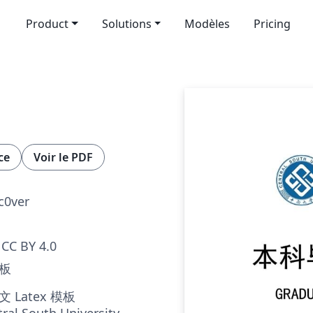
Product
Solutions
Modèles
Pricing
ce
Voir le PDF
c0ver
CC BY 4.0
模板
Latex 模板
al South University